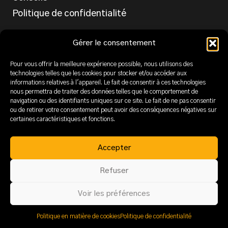
Politique de confidentialité
Services
Gérer le consentement
Conception et Programmation
Pour vous offrir la meilleure expérience possible, nous utilisons des
technologies telles que les cookies pour stocker et/ou accéder aux
SEO
informations relatives à l'appareil. Le fait de consentir à ces technologies
PPC
nous permettra de traiter des données telles que le comportement de
navigation ou des identifiants uniques sur ce site. Le fait de ne pas consentir
Email & SMS
ou de retirer votre consentement peut avoir des conséquences négatives sur
certaines caractéristiques et fonctions.
Médias Sociaux
Marketing Numérique
Accepter
PCAN – Programme canadien d’adoption du
numérique
Refuser
Voir les préférences
© 2026 Boomerang.click - Tous droits réservés.
Politique en matière de cookies
Politique de confidentialité