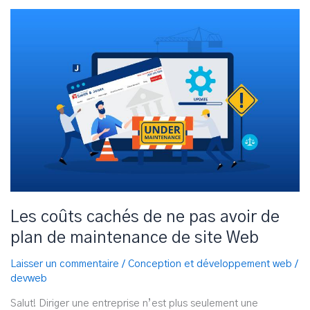
élaborer
une
stratégie
Facebook
efficace
pour
les
entreprises.
Les coûts cachés de ne pas avoir de
plan de maintenance de site Web
Laisser un commentaire
/
Conception et développement web
/
devweb
Salut! Diriger une entreprise n’est plus seulement une