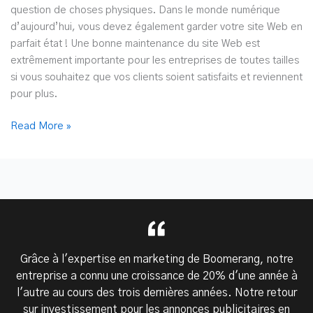
question de choses physiques. Dans le monde numérique
d’aujourd’hui, vous devez également garder votre site Web en
parfait état ! Une bonne maintenance du site Web est
extrêmement importante pour les entreprises de toutes tailles
si vous souhaitez que vos clients soient satisfaits et reviennent
pour plus.
Les
Read More »
coûts
cachés
de
ne
pas
avoir
de
Grâce à l'expertise en marketing de Boomerang, notre
plan
entreprise a connu une croissance de 20% d'une année à
de
l'autre au cours des trois dernières années. Notre retour
maintenance
sur investissement pour les annonces publicitaires en
de